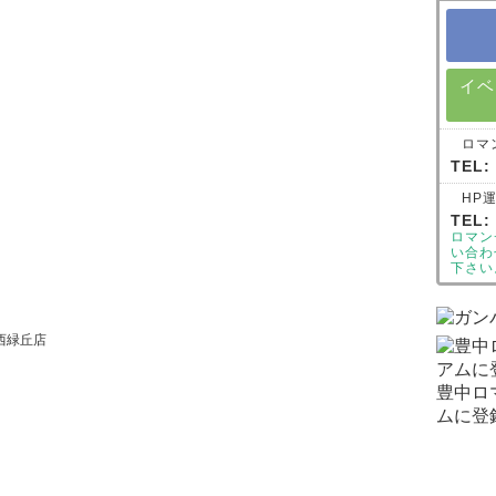
イベ
ロマ
TEL:
HP
TEL:
ロマン
い合わ
下さい
西緑丘店
豊中ロ
ムに登